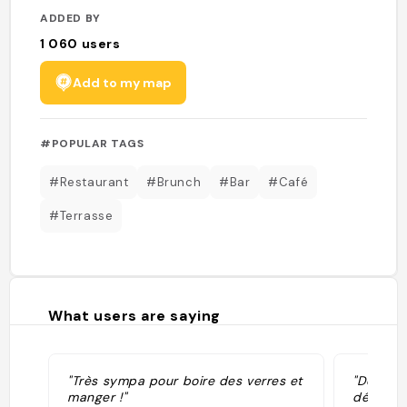
ADDED BY
1 060
users
Add to my map
#POPULAR TAGS
#Restaurant
#Brunch
#Bar
#Café
#Terrasse
What users are saying
"Très sympa pour boire des verres et
"Délicie
manger !"
délicieux