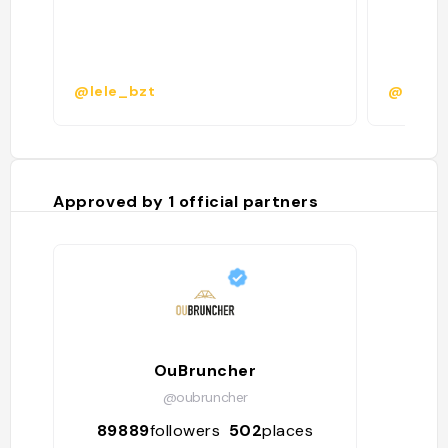
@lele_bzt
@beatr
Approved by
1
official partners
OuBruncher
@oubruncher
89889
followers
502
places