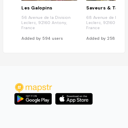
Les Galopins
Saveurs & Tapas
56 Avenue de la Division
68 Avenue de la Divi
Leclerc, 92160 Antony,
Leclerc, 92160 Anton
France
France
Added by
594
users
Added by
258
users