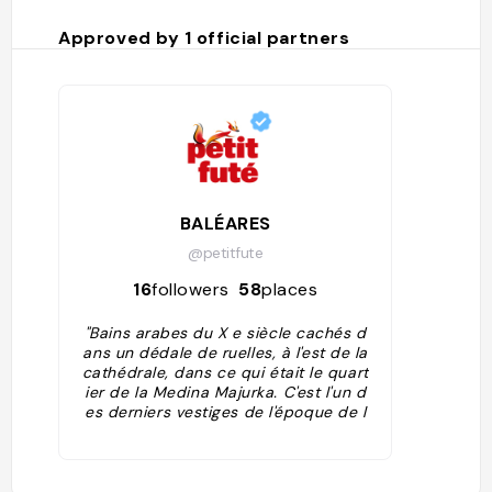
approxim
most lik
Approved by
1
official partners
or alcáz
BALÉARES
@petitfute
16
followers
58
places
"Bains arabes du X e siècle cachés d
ans un dédale de ruelles, à l'est de la
cathédrale, dans ce qui était le quart
ier de la Medina Majurka. C'est l'un d
es derniers vestiges de l'époque de l
a domination musulmane aux Baléare
s. Deux pièces à visiter, dont la plus i
mportante est sans conteste la salle
de forme carrée, surmontée d'un dô