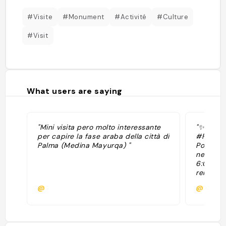
#Visite
#Monument
#Activité
#Culture
#Visit
What users are saying
"Mini visita pero molto interessante
"✨✨ HIS
per capire la fase araba della città di
#Forbes
Palma (Medina Mayurqa) "
Portella 
next-doo
6:00 p.m
remainin
Mallorca
@
@
baths, w
dome in 
twelve c
shafts, 