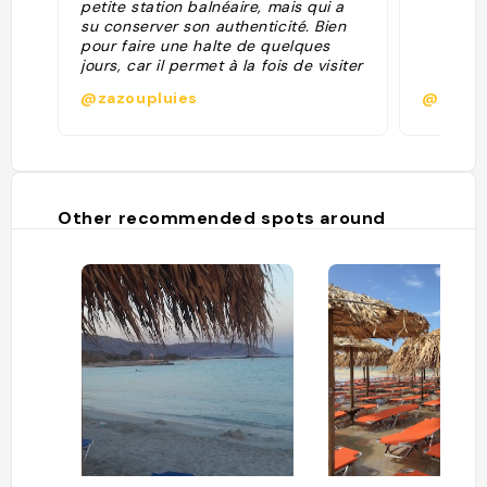
petite station balnéaire, mais qui a
su conserver son authenticité. Bien
pour faire une halte de quelques
jours, car il permet à la fois de visiter
des sites intéressants en ville et de
@zazoupluies
@
profiter des nombreuses plages du
coin, mais aussi de se baser là pour
rayonner un peu partout dans l’ouest
de l’île"
Other recommended spots around