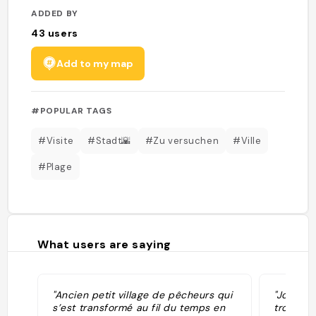
ADDED BY
43
users
Add to my map
#POPULAR TAGS
#Visite
#Stadt🌇
#Zu versuchen
#Ville
#Plage
What users are saying
"Ancien petit village de pêcheurs qui
"Jolie vi
s’est transformé au fil du temps en
trop de 