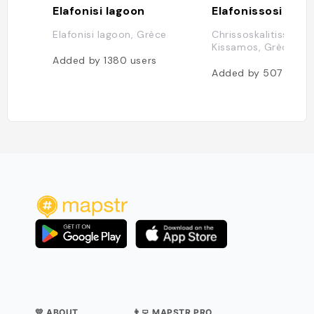
Elafonisi lagoon
Elafonissosi Bea
Elafonisi lagoon, Grèce
Chrissoskalitissa,,
Kissamos, Grèce
Added by
1380
users
Added by
507
users
💛 ABOUT
👨‍💻 MAPSTR PRO