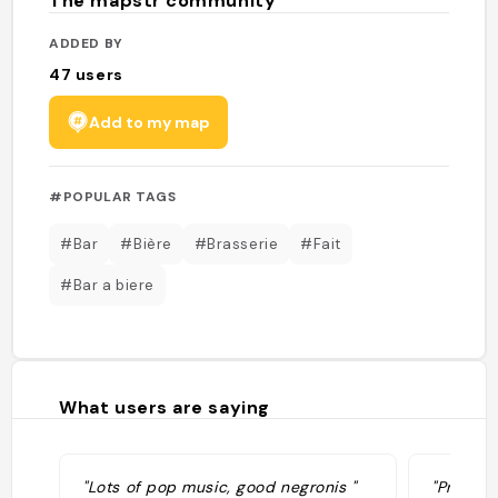
The mapstr community
ADDED BY
47
users
Add to my map
#POPULAR TAGS
#Bar
#Bière
#Brasserie
#Fait
#Bar a biere
What users are saying
"Lots of pop music, good negronis "
"Prix € 