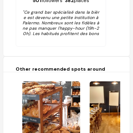
501
followers
382
places
"Ce grand bar spécialisé dans la bièr
e est devenu une petite institution à
Palermo. Nombreux sont les fidèles à
ne pas manquer l'happy-hour (19h-2
0h). Les habitués profitent des bons
sandwichs et tapas du comptoir pou
r combler une petite faim et être ains
i sûr d'y passer une bonne partie de l
a soirée. Il faut dire que rien ne press
e. Mieux vaut avoir du temps devant
soi pour tester le menu dégustation
Other recommended spots around
des huit différentes bières Antares..."