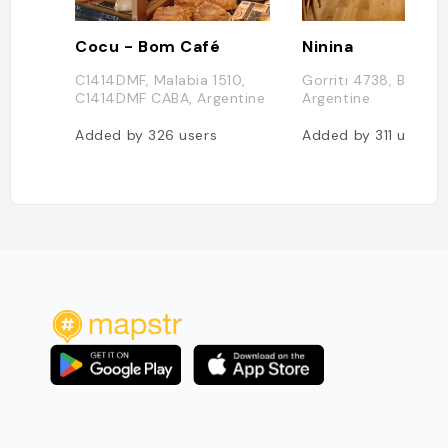
Cocu - Bom Café
Ninina
C1414DMF, Malabia 1510,
Gorriti 4738, Buenos
C1414DMF CABA, Argentine
Argentine
Added by
326
users
Added by
311
users