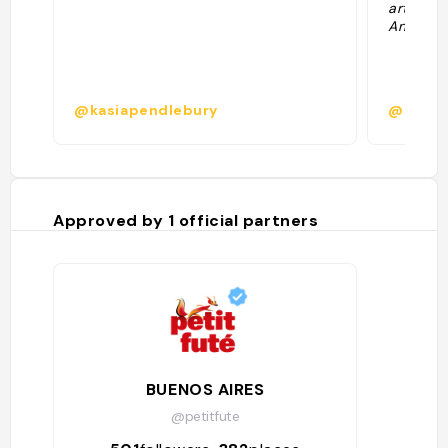
artisana
Antares"
@kasiapendlebury
@alexa
Approved by
1
official partners
BUENOS AIRES
@petitfute