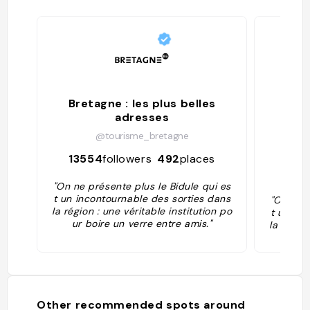
bondé le week-end. Et une idée
originale à ramener à un repas entre
amis : pensez à acheter une bouteille
au bar !"
Bretagne : les plus belles
Déc
adresses
d'a
Pre
@tourisme_bretagne
13554
followers
492
places
67
"On ne présente plus le Bidule qui es
t un incontournable des sorties dans
"On ne p
la région : une véritable institution po
t un inc
ur boire un verre entre amis."
la région
ur b
Other recommended spots around