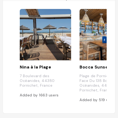
Nina à la Plage
Bocca Sunset
7 Boulevard des
Plage de Pornichet, 
Océanides, 44380
Face Du 138 Bouleva
Pornichet, France
Océanides, 44380
Pornichet, France
Added by
1663
users
Added by
519
users