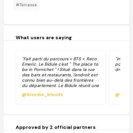
#Terrasse
What users are saying
"Fait parti du parcours « BTS ». Reco
"institu
Emeric. Le Bidule c'est " The place to
potes le
be in Pornichet " ! Situé dans la rue
drôle "
des bars et restaurants, l'endroit est
connu bien au-delà des frontières
du département. Le Bidule réunit une
cave et un bar incontournable.
@bloodie_bloods
@
L'ambiance est ultra-conviviale et
animée. On déguste son verre de
banyuls et de muscat dans un verre
en Pyrex debout devant les
tonneaux. Ce bar a ouvert en 1947, et
toutes les générations s'y croisent
Approved by
2
official partners
encore. L'endroit est particulièrement