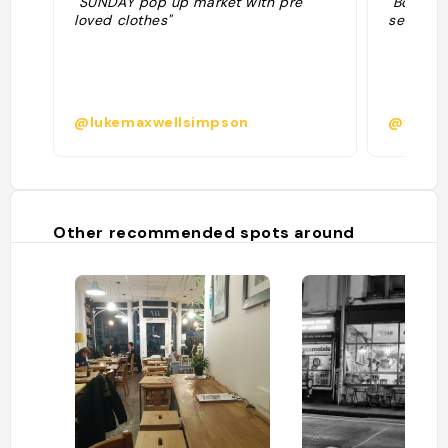
"SUNDAY pop up market with pre
"Bonnes 
loved clothes"
sessions
@lukemaxwellsimpson
@vicv1
Other recommended spots around