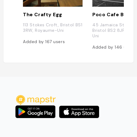
The Crafty Egg
Poco Cafe Bar
113 Stokes Croft, Bristol BS1
45 Jamaica St, Avon
3RW, Royaume-Uni
Bristol BS2 8JP, Ro
Uni
Added by
167
users
Added by
146
users