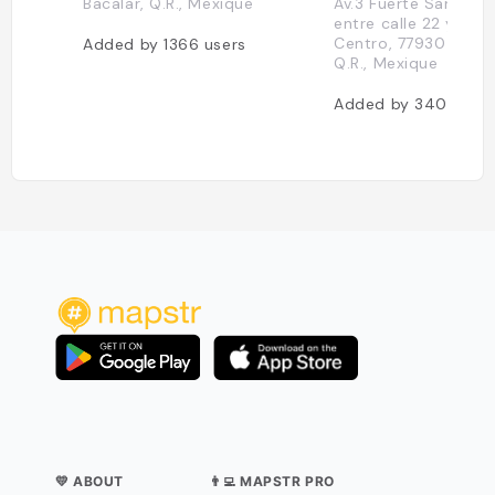
Bacalar, Q.R., Mexique
Av.3 Fuerte San Felip
entre calle 22 y call
Centro, 77930 Bacal
Added by
1366
users
Q.R., Mexique
Added by
340
users
💛 ABOUT
👨‍💻 MAPSTR PRO