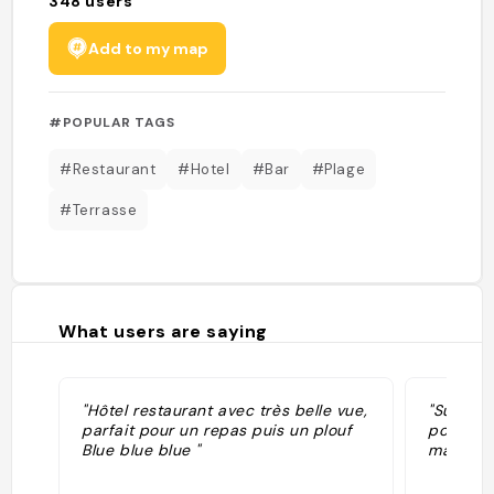
348
users
Add to my map
#POPULAR TAGS
#Restaurant
#Hotel
#Bar
#Plage
#Terrasse
What users are saying
"Hôtel restaurant avec très belle vue,
"Super c
parfait pour un repas puis un plouf
possibil
Blue blue blue "
manger !