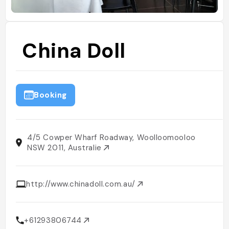
China Doll
Booking
4/5 Cowper Wharf Roadway, Woolloomooloo
NSW 2011, Australie
http://www.chinadoll.com.au/
+61293806744