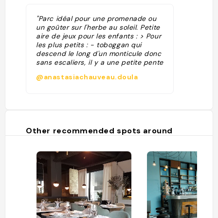
"Parc idéal pour une promenade ou
un goûter sur l'herbe au soleil. Petite
aire de jeux pour les enfants : > Pour
les plus petits : - toboggan qui
descend le long d'un monticule donc
sans escaliers, il y a une petite pente
pour remonter sur le côté (fermé par
@anastasiachauveau.doula
un ruban lors de notre passage
début janvier 25, sûrement réouvert
depuis) - balançoire à ressort - petit
tunnel en bois > Pour les plus grands
: - toile d'araignée - structure en
bois avec des cordages pour
Other recommended spots around
grimper (nécessite des grandes
jambes !) 🚍 Accès par TCL : > bus
78, 120 arrêt Observatoire > bus 17,
78, 114, 120, 145 arrêt St Genis Lycée
Descartes "