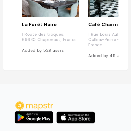
La Forêt Noire
Café Charmant
1 Route des troques,
1 Rue Louis Aulagne
69630 Chaponost, France
Oullins-Pierre-Bénite
France
Added by
529
users
Added by
411
users