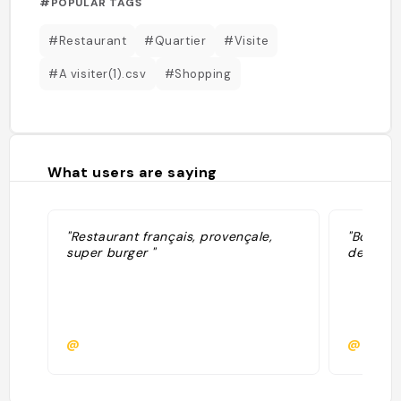
#POPULAR TAGS
#Restaurant
#Quartier
#Visite
#A visiter(1).csv
#Shopping
What users are saying
"Restaurant français, provençale,
"Bons pl
super burger "
de ricard
@
@