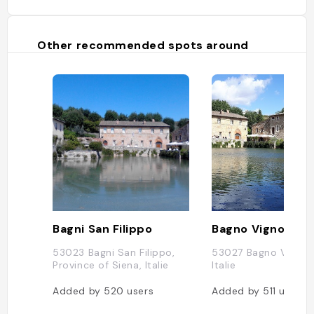
Other recommended spots around
Bagni San Filippo
Bagno Vignoni
53023 Bagni San Filippo,
53027 Bagno Vignoni
Province of Siena, Italie
Italie
Added by
520
users
Added by
511
users