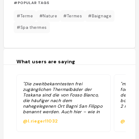
#POPULAR TAGS
#Terme
#Nature
#Termes
#Baignage
#Spa thermes
What users are saying
"Die zweitbekanntesten frei
"magnif
zugänglichen Thermalbäder der
formatio
Toskana sind die von Fosso Bianco,
desagreg
die häufiger nach dem
bcp bcp
nahegelegenen Ort Bagni San Filippo
2 mars) y
benannt werden. Auch hier – wie in
Saturnia – kann man kostenlos in
@l.rieger11032
@leliop
natürlichen Wasserbecken baden,
die durch stufenförmige
Kalksteinablagerungen entstanden