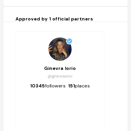
Approved by
1
official partners
Ginevra Iorio
@ginevraiorio
10345
followers
151
places