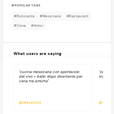
#POPULAR TAGS
#Ristorante
#Messicano
#Restaurant
#Cena
#Amici
What users are saying
"cucina messicana con spettacolo
"cena sp
dal vivo + ballo dopo divertente per
marit"
cena tra amiche"
@alespicks
@eresc