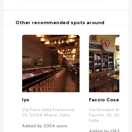
Other recommended spots around
Iyo
Via Piero della Francesca,
Via Giovanni Battist
74, 20154 Milano, Italie
Fauchè, 35, 20154 M
Italie
Added by
2054
users
Added by
1743
users