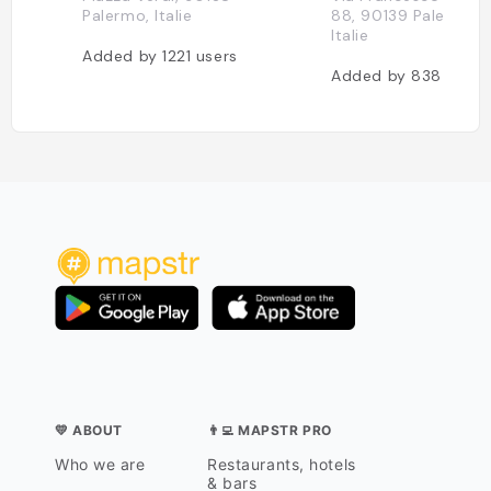
Palermo, Italie
88, 90139 Palermo P
Italie
Added by
1221
users
Added by
838
users
💛 ABOUT
👨‍💻 MAPSTR PRO
Who we are
Restaurants, hotels
& bars