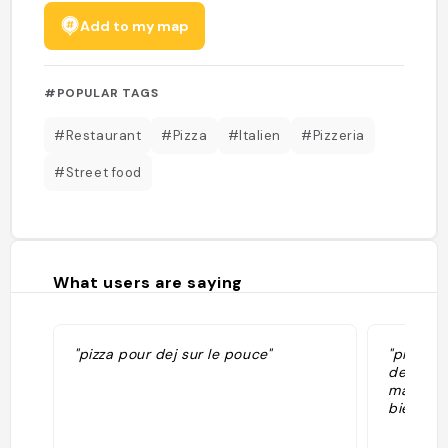
Add to my map
#POPULAR TAGS
#Restaurant
#Pizza
#Italien
#Pizzeria
#Street food
What users are saying
"pizza pour dej sur le pouce"
"pizzeri
delle ma
madonie 
bière art