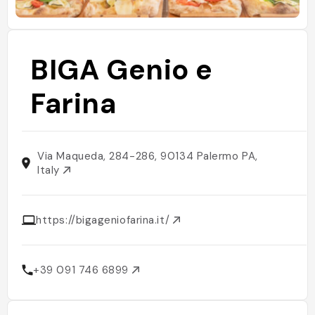
BIGA Genio e
Farina
Via Maqueda, 284-286, 90134 Palermo PA,
Italy
https://bigageniofarina.it/
+39 091 746 6899