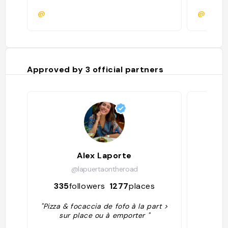
@
@hugo.
Approved by
3
official partners
Alex Laporte
@lapuertaontheroad
335
followers
1277
places
938
"Pizza & focaccia de fofo à la part >
sur place ou à emporter "