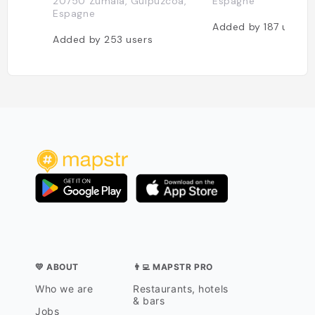
20750 Zumaia, Guipúzcoa,
Espagne
Espagne
Added by
187
users
Added by
253
users
💛 ABOUT
👨‍💻 MAPSTR PRO
Who we are
Restaurants, hotels
& bars
Jobs