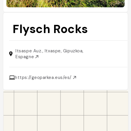
Flysch Rocks
Itsaspe Auz., Itxaspe, Gipuzkoa,
Espagne
https://geoparkea.eus/es/