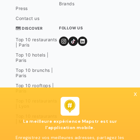
Brands
Press
Contact us
FOLLOW US
🗺 DISCOVER
Top 10 restaurants
| Paris
Top 10 hotels |
Paris
Top 10 brunchs |
Paris
Top 10 rooftops |
Paris
x
Top 10 restaurants
| Lyon
Top 10 restaurants
La meilleure expérience Mapstr est sur
| Marseille
l'application mobile.
Enregistrez vos meilleures adresses, partagez les