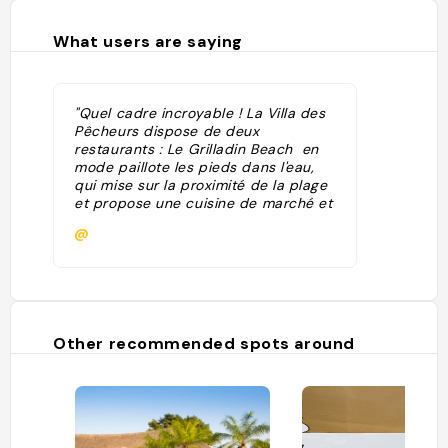
What users are saying
"Quel cadre incroyable ! La Villa des
Pêcheurs dispose de deux
restaurants : Le Grilladin Beach en
mode paillote les pieds dans l'eau,
qui mise sur la proximité de la plage
et propose une cuisine de marché et
de pêche bien sûr, comme du tartare
@
de carangue, une grillade de
barracuda... des plats très originaux
qui valent le coup de fourchette ! Le
Patio Lounge, à la vue panoramique
sur la mer et au cadre très soigné.
Dans l'assiette, même raffinement
Other recommended spots around
exotique : carpe rouge a la plancha ,
tartare de capitaine au lait de coco...
le choix sera difficile !"