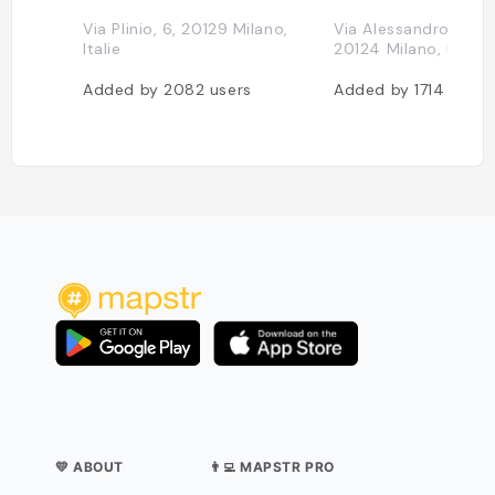
Via Plinio, 6, 20129 Milano,
Via Alessandro Tadin
Italie
20124 Milano, Italie
Added by
2082
users
Added by
1714
users
💛 ABOUT
👨‍💻 MAPSTR PRO