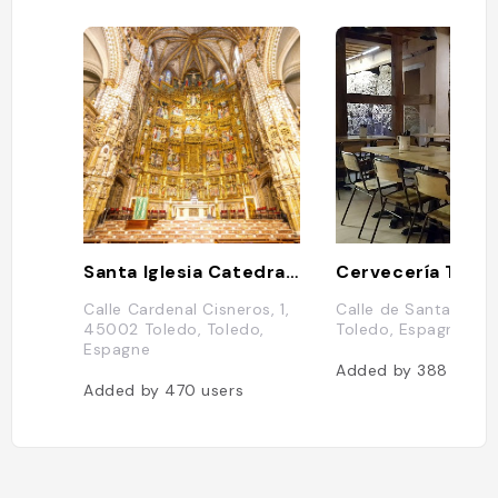
Santa Iglesia Catedral Primada de Toledo
Cervecería Trébo
Calle Cardenal Cisneros, 1,
Calle de Santa Fe, 1
45002 Toledo, Toledo,
Toledo, Espagne
Espagne
Added by
388
users
Added by
470
users