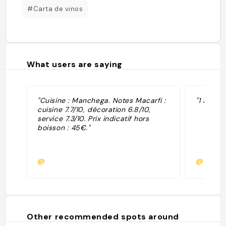
#Carta de vinos
What users are saying
"Cuisine : Manchega. Notes Macarfi :
"1 Sol G
cuisine 7.7/10, décoration 6.8/10,
service 7.3/10. Prix indicatif hors
boisson : 45€."
@
@
Other recommended spots around