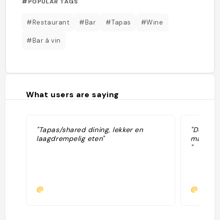
#POPULAR TAGS
#Restaurant
#Bar
#Tapas
#Wine
#Bar à vin
What users are saying
"Tapas/shared dining, lekker en
"Delicio
laagdrempelig eten"
margarit
"
@
@mino