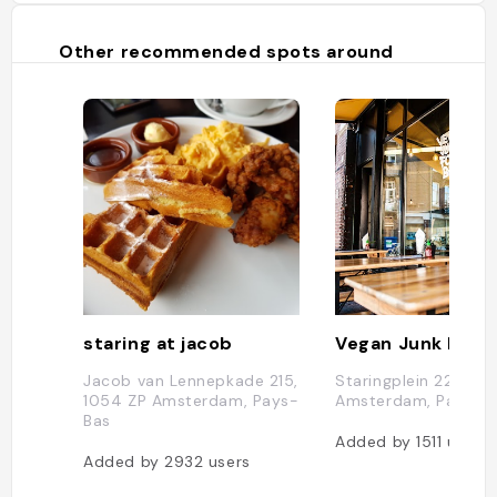
Other recommended spots around
staring at jacob
Vegan Junk Food
Jacob van Lennepkade 215,
Staringplein 22, 105
1054 ZP Amsterdam, Pays-
Amsterdam, Pays-B
Bas
Added by
1511
users
Added by
2932
users