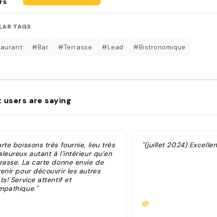
rs
LAR TAGS
aurant
#Bar
#Terrasse
#Lead
#Bistronomique
 users are saying
rte boissons très fournie, lieu très
"(juillet 2024) Excellent
leureux autant à l’intérieur qu’en
rrasse. La carte donne envie de
enir pour découvrir les autres
ts! Service attentif et
mpathique."
@