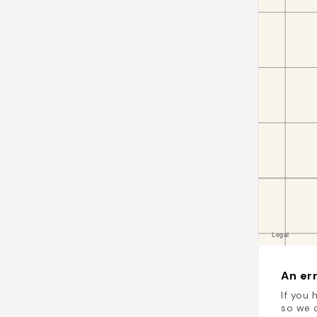
An err
If you 
so we c