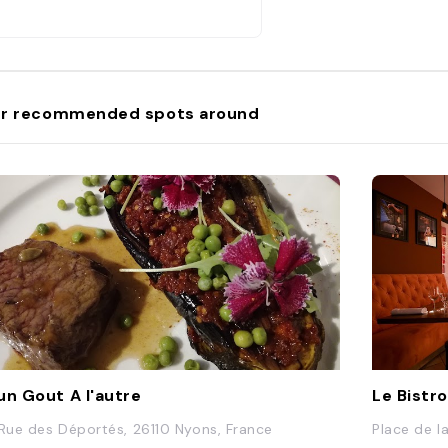
r recommended spots around
un Gout A l'autre
Le Bistro
 Rue des Déportés, 26110 Nyons, France
Place de la