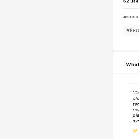
62
use
#POPU
#Rest
What
"Ca
cha
te
rev
pla
sy
@