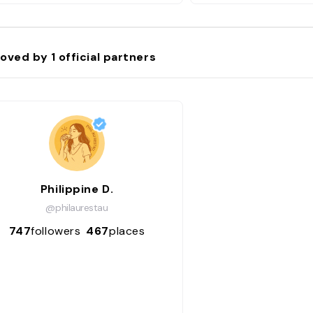
oved by
1
official partners
Philippine D.
@philaurestau
747
followers
467
places