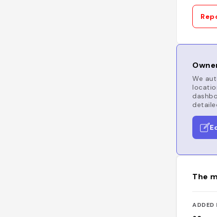
Repo
Owner
We auto
locatio
dashboa
detaile
E
The m
ADDED 