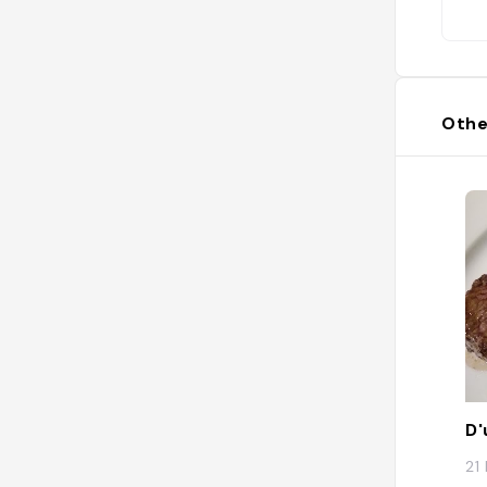
Othe
D'
21