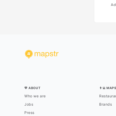
Ad
💛 ABOUT
👨‍💻 MAP
Who we are
Restauran
Jobs
Brands
Press