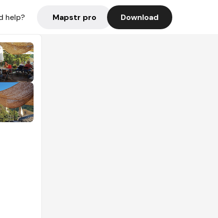
Mapstr pro
Download
d help?