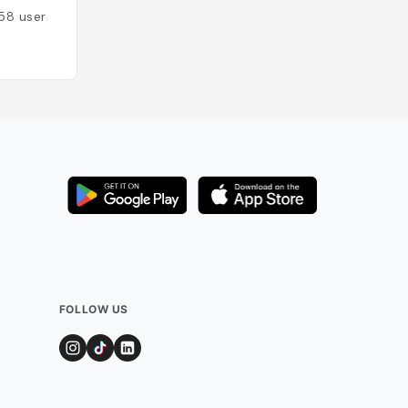
58
users
Added by
182
user
FOLLOW US