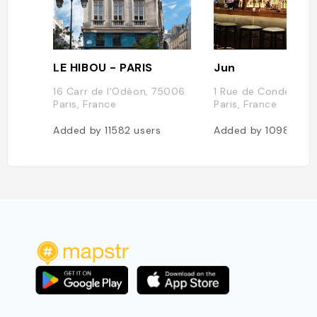
LE HIBOU - PARIS
Jun
16 Carr de l'Odéon, 75006
1 Rue de Condé, 75
Paris, France
Paris, France
Added by
11582
users
Added by
10983
use