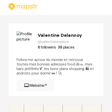
Valentine Delannoy
@valentineexplore
6
followers
38
places
Follow me autour du monde et retrouve
toutes mes bonnes adresses food 🥞🥗, mes
bars préférés🍹, les bons plans shopping 🛍 et
endroits pour dormir 🛌 ! 🚀
Website