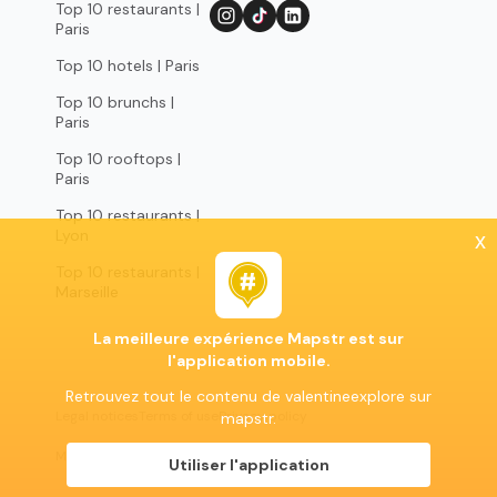
Top 10 restaurants |
Paris
Top 10 hotels | Paris
Top 10 brunchs |
Paris
Top 10 rooftops |
Paris
Top 10 restaurants |
Lyon
x
Top 10 restaurants |
Marseille
La meilleure expérience Mapstr est sur
l'application mobile.
Retrouvez tout le contenu de valentineexplore sur
Legal notices
Terms of use
Privacy policy
mapstr.
Mapstr 2024 | All rights reserved
Utiliser l'application