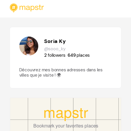
Soria Ky
@sooo_ky
2
followers
649
places
Découvrez mes bonnes adresses dans les
villes que je visite ! 🌍