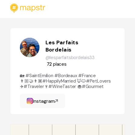
Les Parfaits
Bordelais
@lesparfaitsbordelais33
72
places
🏡 #SaintEmilion #Bordeaux #France
👨🏼‍🤝‍👨🏽#HappilyMarried 🦊🐱#PetLovers
✈️#Traveler🍷#WineTaster 🧁#Gourmet
Instagram