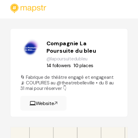
Compagnie La
Poursuite du bleu
@lapoursuitedubleu
14
followers
10
places
🌀 Fabrique de théâtre engagé et engageant
📡 COUPURES au @theatrebelleville • du 8 au
31 mai pour réserver 👇
Website