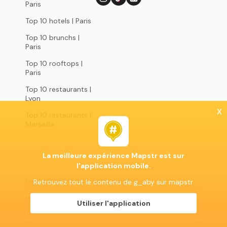
Paris
Top 10 hotels | Paris
Top 10 brunchs |
Paris
Top 10 rooftops |
Paris
Top 10 restaurants |
Lyon
x
Top 10 restaurants |
Marseille
La meilleure expérience Mapstr est sur
l'application mobile.
Legal notices
Terms of use
Privacy policy
Retrouvez tout le contenu de g_aby sur mapstr.
Mapstr 2024 | All rights reserved
Utiliser l'application