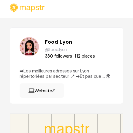
Food Lyon
@food.lyon
330
followers
112
places
➡️Les meilleures adresses sur Lyon
répertoriées par secteur 📍 ➡️Et pas que … 🌍
Website