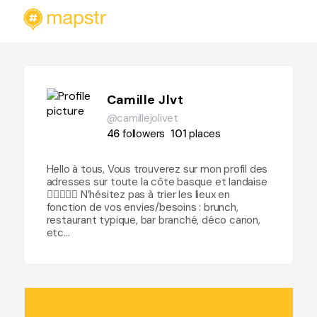
Camille Jlvt
@camillejolivet
46
followers
101
places
Hello à tous, Vous trouverez sur mon profil des
adresses sur toute la côte basque et landaise
🏄🏼‍♀️🍕🥩 N’hésitez pas à trier les lieux en
fonction de vos envies/besoins : brunch,
restaurant typique, bar branché, déco canon,
etc...