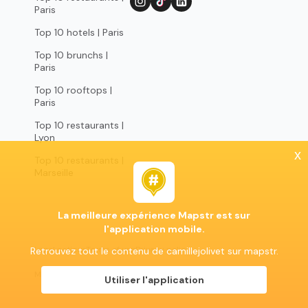
Paris
Top 10 hotels | Paris
Top 10 brunchs |
Paris
Top 10 rooftops |
Paris
Top 10 restaurants |
Lyon
x
Top 10 restaurants |
Marseille
La meilleure expérience Mapstr est sur
l'application mobile.
Legal notices
Terms of use
Privacy policy
Retrouvez tout le contenu de camillejolivet sur mapstr.
Mapstr 2024 | All rights reserved
Utiliser l'application