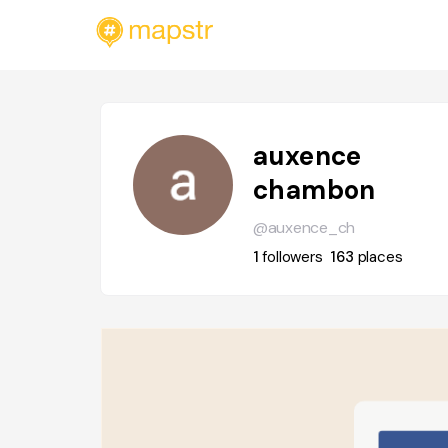
auxence
chambon
@auxence_ch
1
followers
163
places