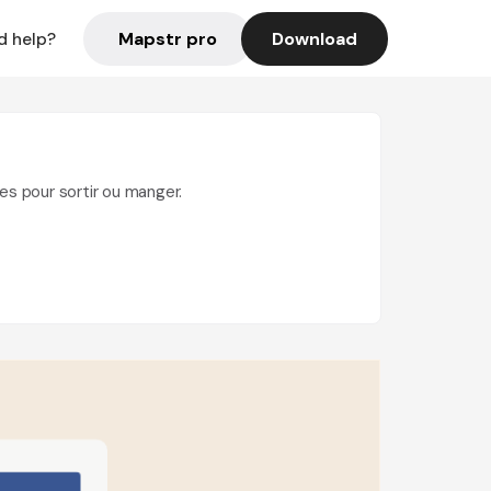
Mapstr pro
Download
d help?
es pour sortir ou manger.