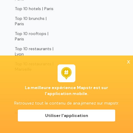
Top 10 hotels | Paris
Top 10 brunchs |
Paris
Top 10 rooftops |
Paris
Top 10 restaurants |
Lyon
x
Top 10 restaurants |
Marseille
La meilleure expérience Mapstr est sur
l'application mobile.
Legal notices
Terms of use
Privacy policy
Retrouvez tout le contenu de ana.jimenez sur mapstr.
Mapstr 2024 | All rights reserved
Utiliser l'application