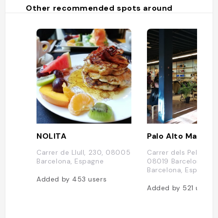
Other recommended spots around
NOLITA
Palo Alto Market
Carrer de Llull, 230, 08005
Carrer dels Pellaires,
Barcelona, Espagne
08019 Barcelona,
Barcelona, Espagne
Added by
453
users
Added by
521
users