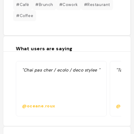
#Café
#Brunch
#Cowork
#Restaurant
#Coffee
What users are saying
"Chai pas cher / ecolo / deco stylee "
"Tarta d
@oceane.roux
@