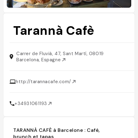
Tarannà Cafè
Carrer de Fluvià, 47, Sant Martí, 08019
Barcelona, Espagne
http://tarannacafe.com/
+34931061193
TARANNÀ CAFÈ à Barcelone : Café,
brunch et tapas