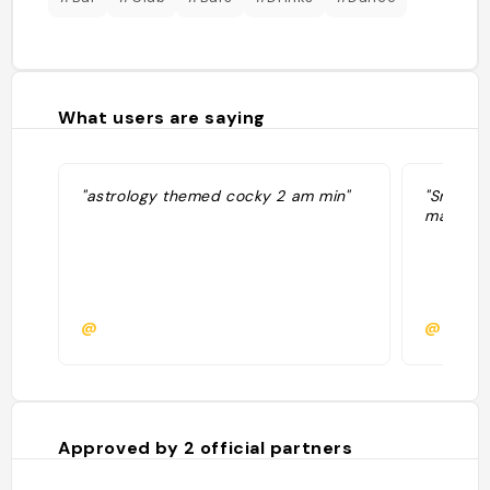
What users are saying
"astrology themed cocky 2 am min"
"Small d
machines
@
@
Approved by
2
official partners