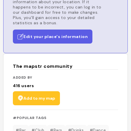
information about your location. If it
happens to be incorrect, you can log in to
our dashboard for free to make changes.
Plus, you'll gain access to your detailed
statistics as a bonus.
Edit your place's information
The mapstr community
ADDED BY
416
users
Add to my map
#POPULAR TAGS
#Bar
#Club
#Bars
#Drinks
#Dance