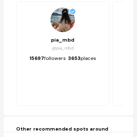
pia_mbd
@pia_mbd
15697
followers
3653
places
344
Other recommended spots around