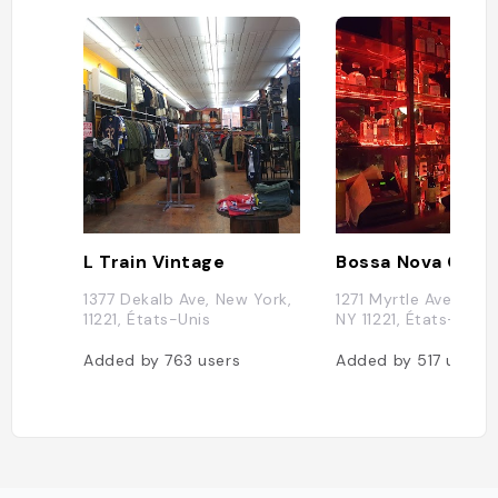
L Train Vintage
Bossa Nova Civic
1377 Dekalb Ave, New York,
1271 Myrtle Ave, Broo
11221, États-Unis
NY 11221, États-Unis
Added by
763
users
Added by
517
users