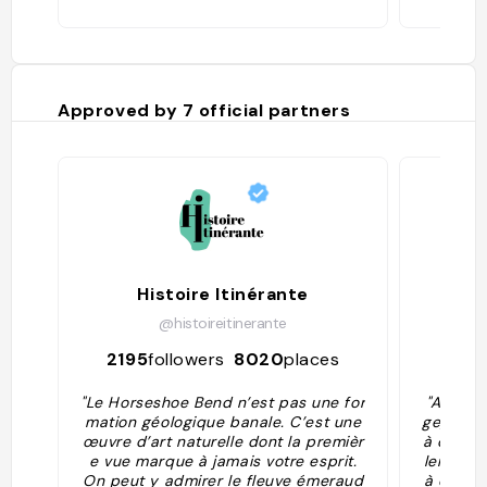
milieu e
se dress
des poin
prendre
au belvé
Approved by
7
official partners
sentier
d'enviro
Histoire Itinérante
@histoireitinerante
2195
followers
8020
places
129
"Le Horseshoe Bend n’est pas une for
"A quel
mation géologique banale. C’est une
ge, Hors
œuvre d’art naturelle dont la premièr
à cheval
e vue marque à jamais votre esprit.
len Cany
On peut y admirer le fleuve émeraud
à quelq