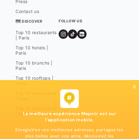
Press
Contact us
FOLLOW US
🗺 DISCOVER
Top 10 restaurants
| Paris
Top 10 hotels |
Paris
Top 10 brunchs |
Paris
Top 10 rooftops |
Paris
x
Top 10 restaurants
| Lyon
Top 10 restaurants
La meilleure expérience Mapstr est sur
| Marseille
l'application mobile.
Enregistrez vos meilleures adresses, partagez les
plus belles avec vos amis, découvrez les