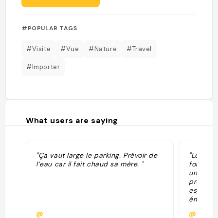
#POPULAR TAGS
#Visite
#Vue
#Nature
#Travel
#Importer
What users are saying
"Ça vaut large le parking. Prévoir de
"Le Hors
l’eau car il fait chaud sa mère. "
formatio
une œuvr
première
esprit. 
émeraud
dans la 
@
@histoi
passage 