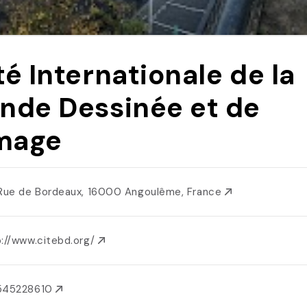
té Internationale de la
nde Dessinée et de
Image
 Rue de Bordeaux, 16000 Angoulême, France
p://www.citebd.org/
545228610