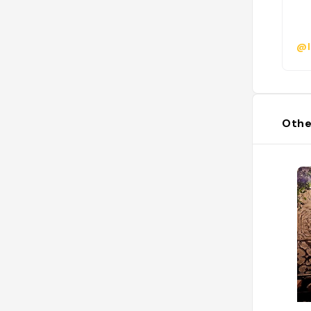
@l
Othe