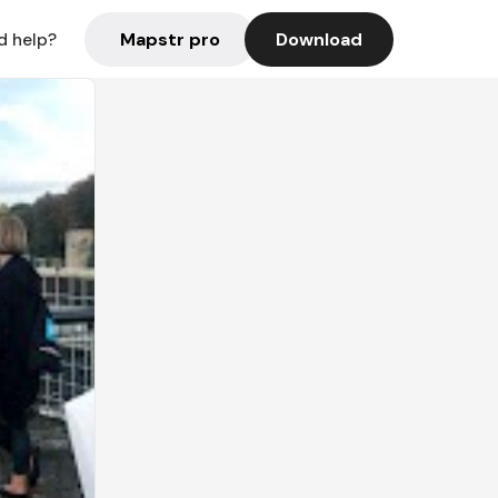
Mapstr pro
Download
d help?