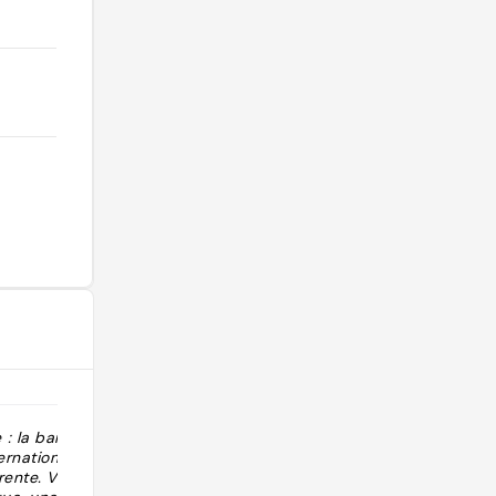
 : la bande
"en plus du musée, le pont au bord
ernationale,
de l’eau est sympathique"
rente. Vous y