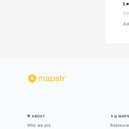
Le
50
Ad
💛 ABOUT
👨‍💻 MAP
Who we are
Restauran