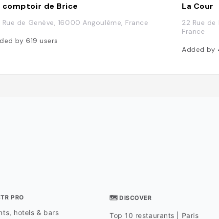
 comptoir de Brice
La Cour
 Rue de Genève, 16000 Angoulême, France
22 Rue de 
France
ded by
619
users
Added by
STR PRO
🗺 DISCOVER
ts, hotels & bars
Top 10 restaurants | Paris