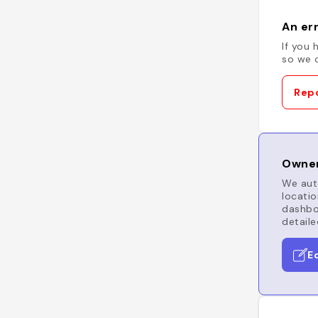
An err
If you 
so we c
Repo
Owner
We auto
locatio
dashboa
detaile
E