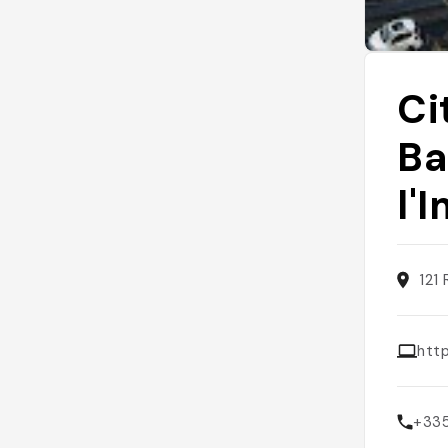
Ci
Ba
l'
121
htt
+33