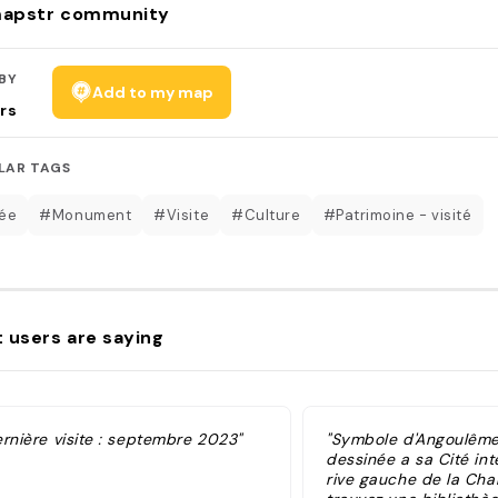
apstr community
BY
Add to my map
rs
LAR TAGS
ée
#Monument
#Visite
#Culture
#Patrimoine - visité
 users are saying
ernière visite : septembre 2023"
"Symbole d'Angoulême
dessinée a sa Cité int
rive gauche de la Cha