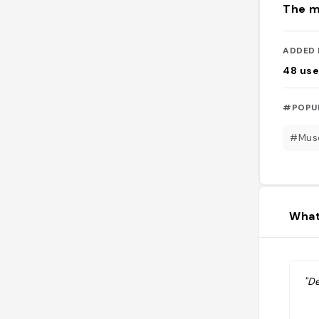
The m
ADDED 
48
use
#POPU
#Mus
What
"D