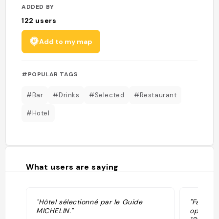
ADDED BY
122
users
Add to my map
#POPULAR TAGS
#Bar
#Drinks
#Selected
#Restaurant
#Hotel
What users are saying
"Hôtel sélectionné par le Guide
"Farinet
MICHELIN."
options 