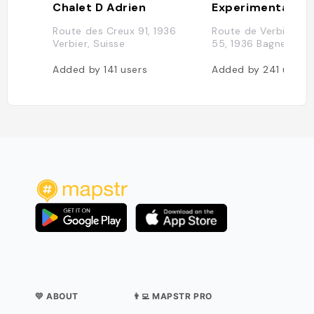
Chalet D Adrien
Experimental Ch
Route des Creux 91, 1936
Route de Verbier St
Verbier, Suisse
55, 1936 Bagnes, Sui
Added by
141
users
Added by
241
users
💛 ABOUT
👨‍💻 MAPSTR PRO