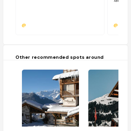
18h à 23
@
@politi
Other recommended spots around