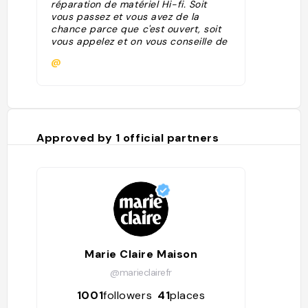
réparation de matériel Hi-fi. Soit
vous passez et vous avez de la
chance parce que c'est ouvert, soit
vous appelez et on vous conseille de
laisser vos enceintes, votre
@
amplificateur ou votre platine à
l'auto-école située juste à côté,
accompagnés d'une carte de visite.
Plus tard, on vous rappellera pour
vous montrer un devis et vous dire si
les réparations valent la peine d'être
Approved by
1
official partners
faites. Ceux qui ont accepté ses
règles étranges, sont ravis du travail
réalisé."
Marie Claire Maison
@marieclairefr
1001
followers
41
places