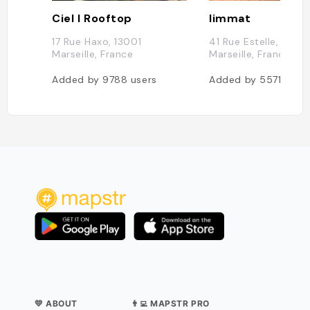
Ciel l Rooftop
limmat
17 Rue Haxo, 13001
41 Rue Estelle, 1300
Marseille, France
Marseille, France
Added by
9788
users
Added by
5571
user
💛 ABOUT
👨‍💻 MAPSTR PRO