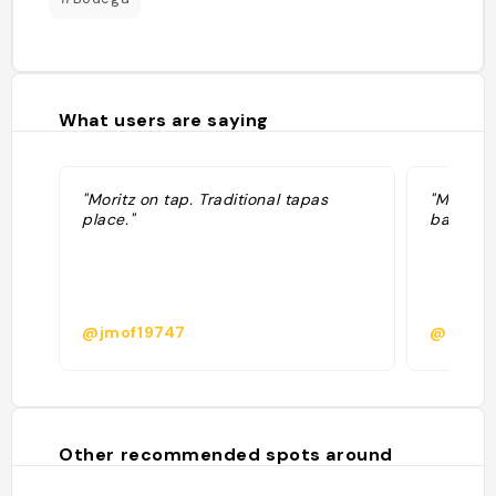
What users are saying
"Moritz on tap. Traditional tapas
"Menjar 
place."
barat"
@jmof19747
@aserr
Other recommended spots around