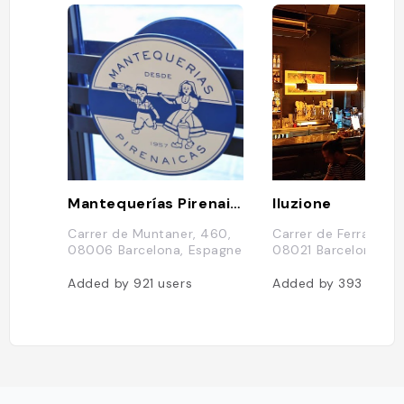
Mantequerías Pirenaicas
Iluzione
Carrer de Muntaner, 460,
Carrer de Ferran Agul
08006 Barcelona, Espagne
08021 Barcelona, E
Added by
921
users
Added by
393
users