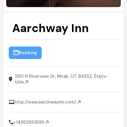
Aarchway Inn
Booking
1551 N Riverview Dr, Moab, UT 84532, États-
Unis
http://www.aarchwayinn.com/
+14352592599