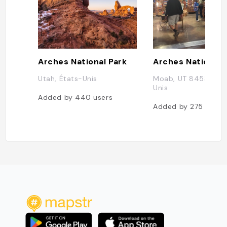
Arches National Park
Utah, États-Unis
Moab, UT 84532, Ét
Unis
Added by
440
users
Added by
275
users