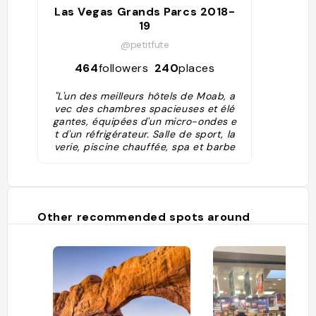
Las Vegas Grands Parcs 2018-
19
@petitfute
464
followers
240
places
"L'un des meilleurs hôtels de Moab, a
vec des chambres spacieuses et élé
gantes, équipées d'un micro-ondes e
t d'un réfrigérateur. Salle de sport, la
verie, piscine chauffée, spa et barbe
cues à disposition. Accès Internet gr
atuit."
Other recommended spots around