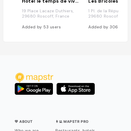
Hôtel le temps de vivre roscoff
Les Bricoles
19 Place Lacaze Duthiers,
1 Pl. de la République
29680 Roscoff, France
29680 Roscoff, Fra
Added by
53
users
Added by
306
users
💛 ABOUT
👨‍💻 MAPSTR PRO
Who we are
Restaurants, hotels