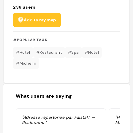
236
users
Add to my map
#POPULAR TAGS
#Hotel
#Restaurant
#Spa
#Hôtel
#Michelin
What users are saying
"Adresse répertoriée par Falstaff —
"Hôtel d
Restaurant."
MICHELI