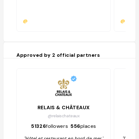
@
@
Approved by
2
official partners
RELAIS & CHÂTEAUX
@relaischateaux
51326
followers
556
places
42
"Hôtel et restaurant en bord de mer."
"Date d