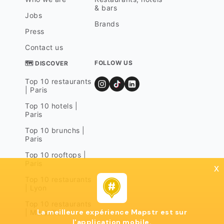
& bars
Jobs
Brands
Press
Contact us
FOLLOW US
🗺 DISCOVER
Top 10 restaurants
| Paris
Top 10 hotels |
Paris
Top 10 brunchs |
Paris
Top 10 rooftops |
Paris
x
Top 10 restaurants
| Lyon
Top 10 restaurants
La meilleure expérience Mapstr est sur
| Marseille
l'application mobile.