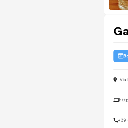
Ga
B
Via
http
+39