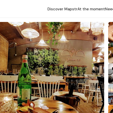
Discover Mapstr
At the moment
Nee