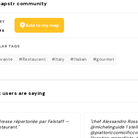
apstr community
BY
Add to my map
rs
LAR TAGS
orante
#Restaurant
#Italy
#Italian
#gourmet
 users are saying
dresse répertoriée par Falstaff —
"chef Alessandro Ross
taurant."
@michelinguide 1 stell
@piattoriccomicificco