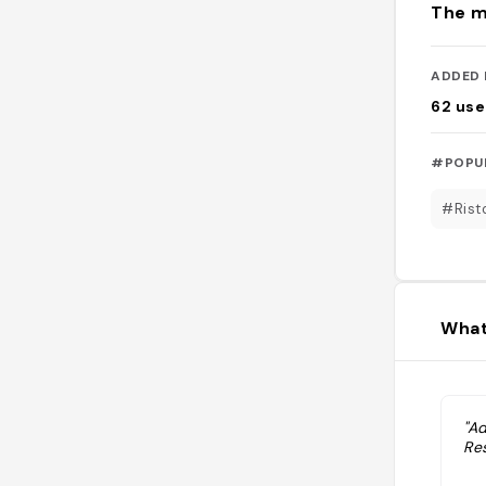
The m
ADDED 
62
use
#POPU
#Rist
What
"A
Res