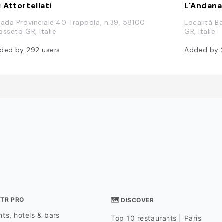
i Attortellati
L'Andana
rada Provinciale 40 Trappola, n.39, 58100
Località B
osseto GR, Italie
GR, Italie
ded by
292
users
Added by
STR PRO
🗺 DISCOVER
ts, hotels & bars
Top 10 restaurants | Paris