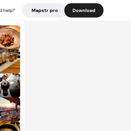
Mapstr pro
Download
d help?