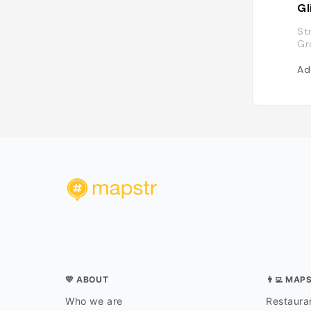
Gl
St
Gr
Ad
💛 ABOUT
👨‍💻 MAP
Who we are
Restauran