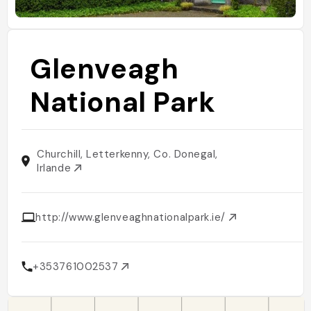
Glenveagh
National Park
Churchill, Letterkenny, Co. Donegal,
Irlande
http://www.glenveaghnationalpark.ie/
+353761002537