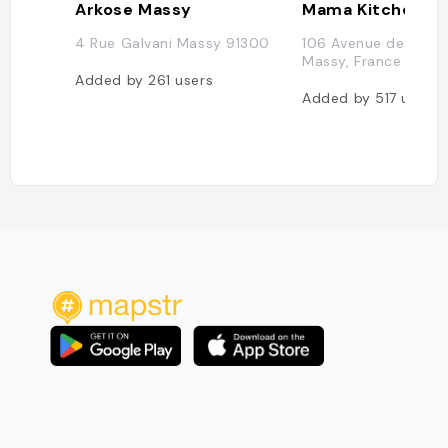
Arkose Massy
Mama Kitchen Ca
4 Rue Galvani Massy 91300
106 Avenue de Paris
Massy, France
Added by
261
users
Added by
517
users