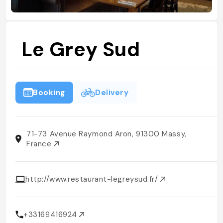
Le Grey Sud
Booking
Delivery
71-73 Avenue Raymond Aron, 91300 Massy,
France
http://www.restaurant-legreysud.fr/
+33169416924