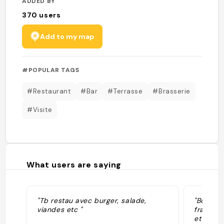
ADDED BY
370
users
Add to my map
#POPULAR TAGS
#Restaurant
#Bar
#Terrasse
#Brasserie
#Visite
What users are saying
"Tb restau avec burger, salade,
"Bon res
viandes etc "
français
et intér