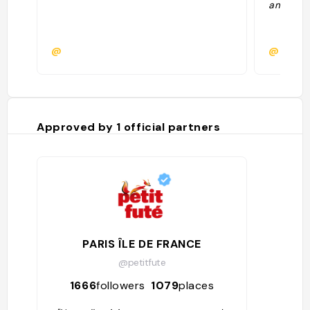
ambiance
@
@
Approved by
1
official partners
PARIS ÎLE DE FRANCE
@petitfute
1666
followers
1079
places