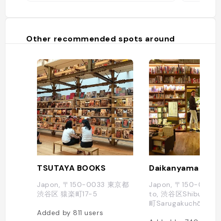
Other recommended spots around
TSUTAYA BOOKS
Daikanyama T sit
Japon, 〒150-0033 東京都
Japon, 〒150-0033 
渋谷区 猿楽町17-5
to, 渋谷区Shibuya-k
町Sarugakuchō, 16−1
Added by
811
users