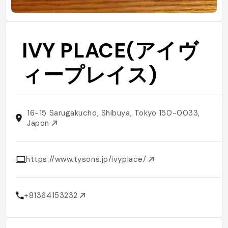
IVY PLACE(アイヴ
ィープレイス)
16-15 Sarugakucho, Shibuya, Tokyo 150-0033,
Japon
https://www.tysons.jp/ivyplace/
+81364153232