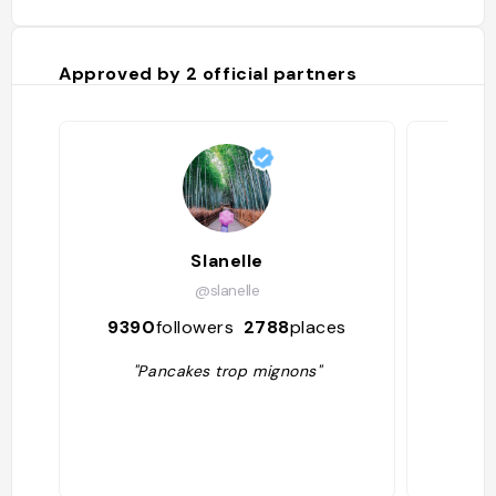
Approved by
2
official partners
Slanelle
Tok
@slanelle
9390
followers
2788
places
29
"Pancakes trop mignons"