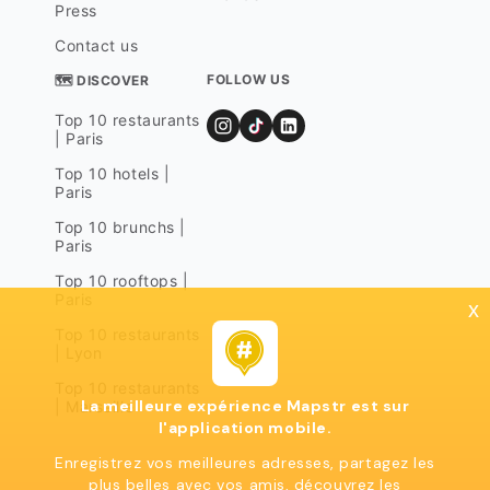
Press
Contact us
FOLLOW US
🗺 DISCOVER
Top 10 restaurants
| Paris
Top 10 hotels |
Paris
Top 10 brunchs |
Paris
Top 10 rooftops |
Paris
x
Top 10 restaurants
| Lyon
Top 10 restaurants
La meilleure expérience Mapstr est sur
| Marseille
l'application mobile.
Enregistrez vos meilleures adresses, partagez les
plus belles avec vos amis, découvrez les