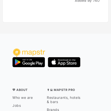
Added by
740
users
💛 ABOUT
👨‍💻 MAPSTR PRO
Who we are
Restaurants, hotels
& bars
Jobs
Brands