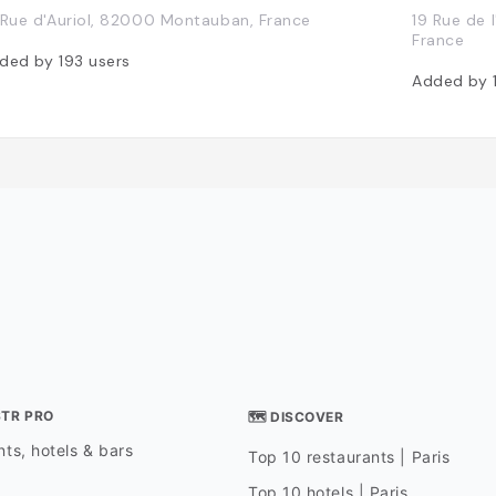
 Rue d'Auriol, 82000 Montauban, France
19 Rue de 
France
ded by
193
users
Added by
STR PRO
🗺 DISCOVER
ts, hotels & bars
Top 10 restaurants | Paris
Top 10 hotels | Paris