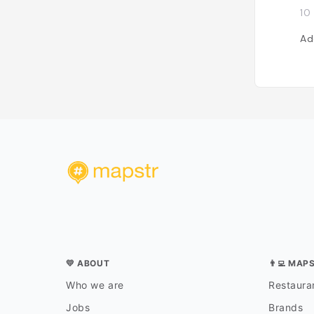
10
Ad
💛 ABOUT
👨‍💻 MAP
Who we are
Restauran
Jobs
Brands