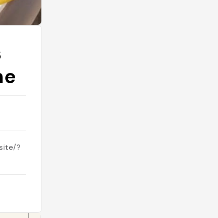
s
ne
site/?