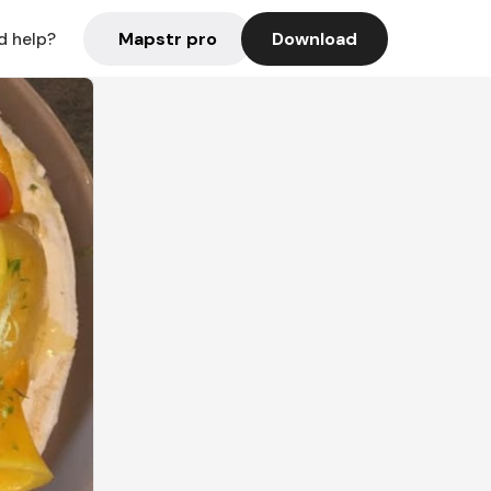
Mapstr pro
Download
d help?