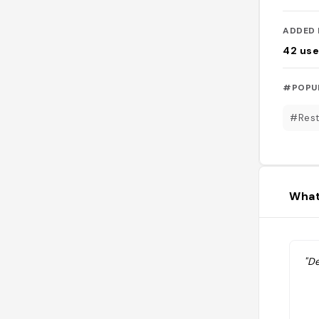
ADDED 
42
use
#POPU
#Rest
What
"De