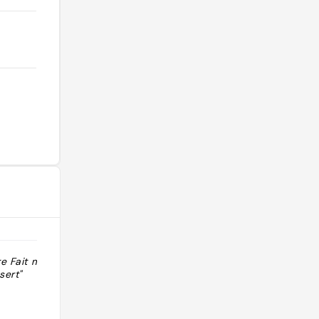
re Fait maison
"Ici, le roi c'est le dessert ! La
sert"
pâtisserie se décline à l'envie sous
les mains expertes du maestro ! Sa
spécialité : le cake marbré. Ce
gâteau d'antan retrouve ici ses