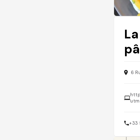
La
pâ
6 R
http
utm
+33 