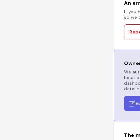
An err
If you 
so we c
Repo
Owner
We auto
locatio
dashboa
detaile
E
The m