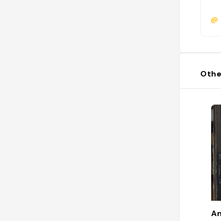
@
Othe
An