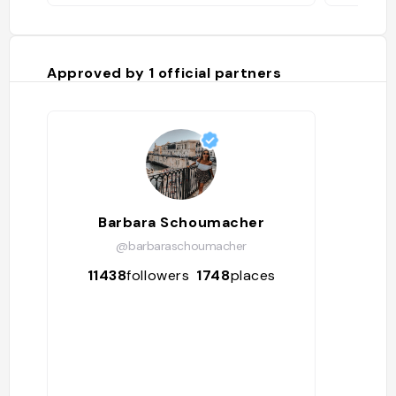
Approved by
1
official partners
Barbara Schoumacher
@barbaraschoumacher
11438
followers
1748
places