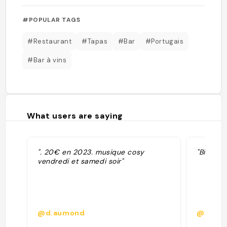
#POPULAR TAGS
#Restaurant
#Tapas
#Bar
#Portugais
#Bar à vins
What users are saying
". 20€ en 2023. musique cosy
"Bistrot
vendredi et samedi soir"
@d.aumond
@