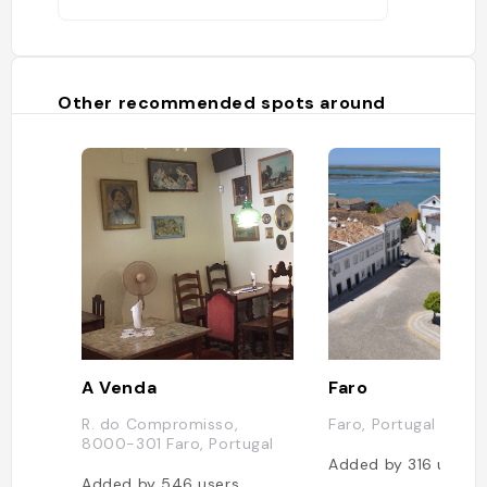
Other recommended spots around
A Venda
Faro
R. do Compromisso,
Faro, Portugal
8000-301 Faro, Portugal
Added by
316
users
Added by
546
users