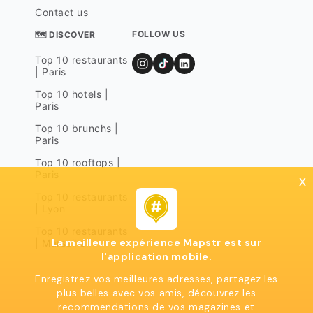
Contact us
FOLLOW US
🗺 DISCOVER
Top 10 restaurants
| Paris
Top 10 hotels |
Paris
Top 10 brunchs |
Paris
Top 10 rooftops |
Paris
x
Top 10 restaurants
| Lyon
Top 10 restaurants
La meilleure expérience Mapstr est sur
| Marseille
l'application mobile.
Enregistrez vos meilleures adresses, partagez les
plus belles avec vos amis, découvrez les
recommendations de vos magazines et