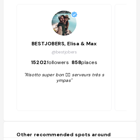
BESTJOBERS, Elisa & Max
Alic
@bestjobers
15202
followers
858
places
25
"Risotto super bon 👍🏻 serveurs très s
ympas"
Other recommended spots around