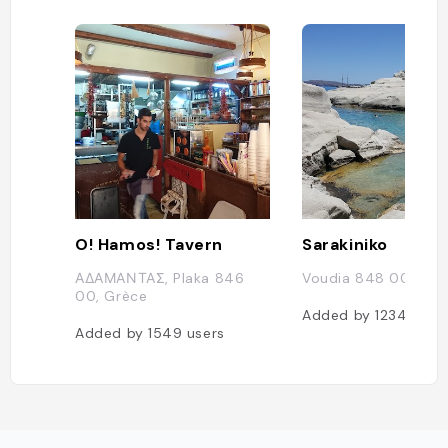
O! Hamos! Tavern
Sarakiniko
ΑΔΑΜΑΝΤΑΣ, Plaka 846
Voudia 848 00
00, Grèce
Added by
1234
user
Added by
1549
users