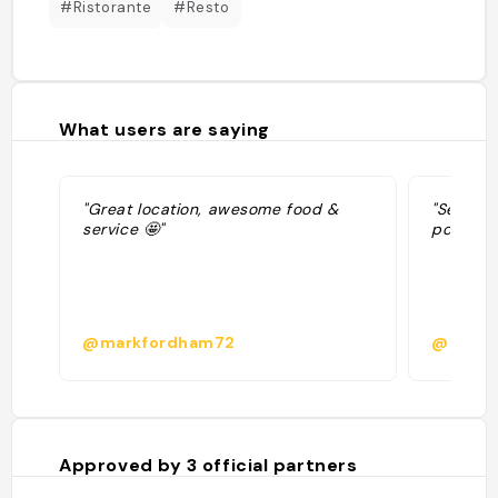
#Ristorante
#Resto
What users are saying
"Great location, awesome food &
"Service
service 🤩"
poissons
@markfordham72
@
Approved by
3
official partners