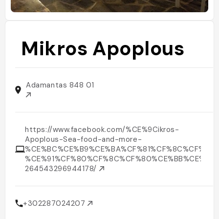
Mikros Apoplous
Adamantas 848 01
https://www.facebook.com/%CE%9Cikros-
Apoplous-Sea-food-and-more-
%CE%BC%CE%B9%CE%BA%CF%81%CF%8C%CF%82-
%CE%91%CF%80%CF%8C%CF%80%CE%BB%CE%BF%
264543296944178/
+302287024207