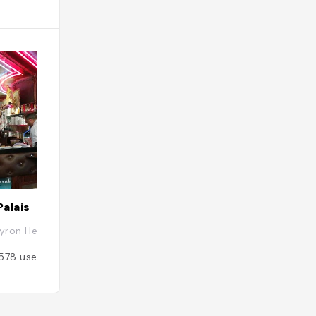
Palais
En Appart'Thé
yron Herrick, 51100 Reims, France
23 Rue Chanzy, 51
578
users
Added by
783
use