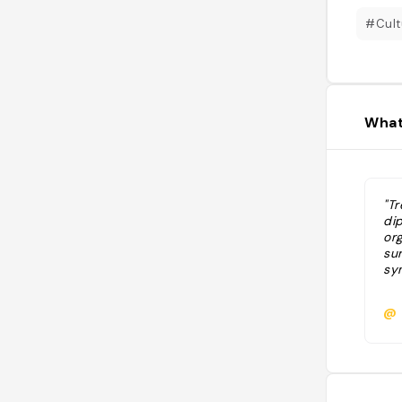
#Cult
What
"Tr
dip
or
su
sy
@