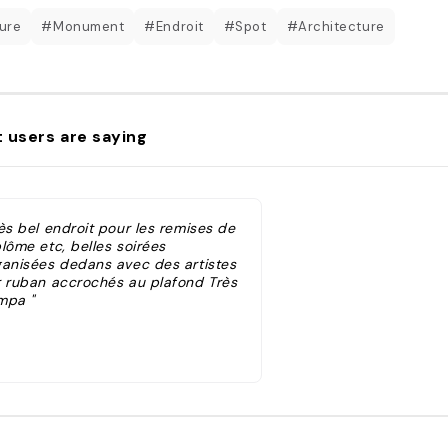
ure
#Monument
#Endroit
#Spot
#Architecture
 users are saying
ès bel endroit pour les remises de
lôme etc, belles soirées
ganisées dedans avec des artistes
r ruban accrochés au plafond Très
mpa "