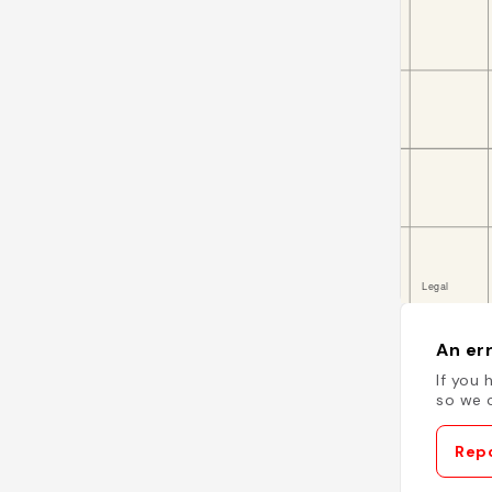
An err
If you 
so we c
Repo