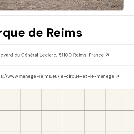
rque de Reims
levard du Général Leclerc, 51100 Reims, France
ps://www.manege-reims.eu/le-cirque-et-le-manege