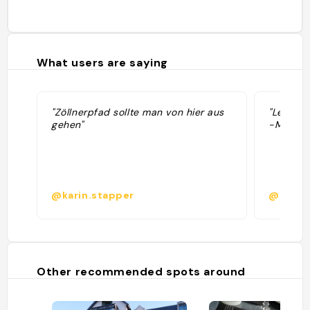
What users are saying
"Zöllnerpfad sollte man von hier aus
"Les Sep
gehen"
-Mai) Ch
@karin.stapper
@marin
Other recommended spots around