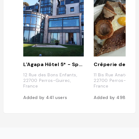
L'Agapa Hôtel 5* - Spa Nuxe
Crêperie des Flo
12 Rue des Bons Enfants,
11 Bis Rue Anatole le 
22700 Perros-Guirec,
22700 Perros-Guire
France
France
Added by
441
users
Added by
498
users