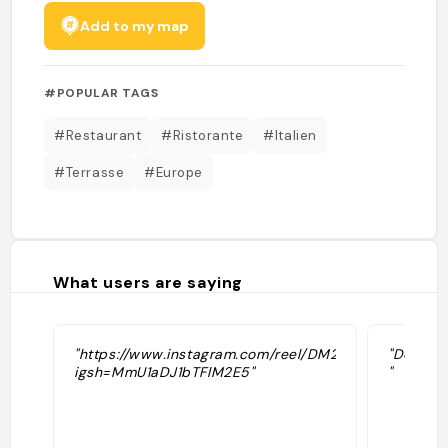
Add to my map
#POPULAR TAGS
#Restaurant
#Ristorante
#Italien
#Terrasse
#Europe
What users are saying
"https://www.instagram.com/reel/DM2D9r1oeWQ/?
"Délicie
igsh=MmU1aDJ1bTFlM2E5"
"