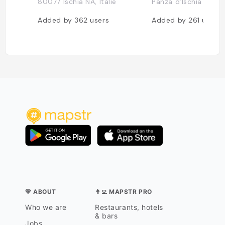
80077 Ischia NA, Italie
Panza d’Ischia NA, It
Added by
362
users
Added by
261
users
💛 ABOUT
👨‍💻 MAPSTR PRO
Who we are
Restaurants, hotels
& bars
Jobs