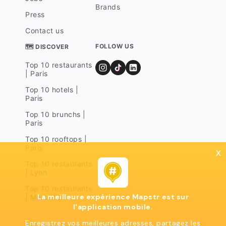
Brands
Press
Contact us
FOLLOW US
🗺 DISCOVER
Top 10 restaurants
| Paris
Top 10 hotels |
Paris
Top 10 brunchs |
Paris
Top 10 rooftops |
Paris
x
Top 10 restaurants
| Lyon
Top 10 restaurants
La meilleure expérience Mapstr est sur
| Marseille
l'application mobile.
Enregistrez vos meilleures adresses, partagez les