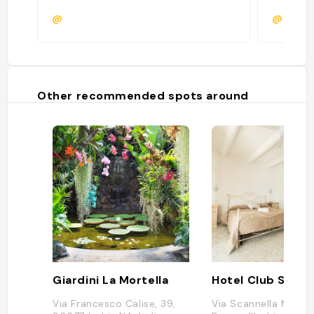
@
@takem
Other recommended spots around
Giardini La Mortella
Hotel Club Scann
Via Francesco Calise, 39,
Via Scannella Mare,