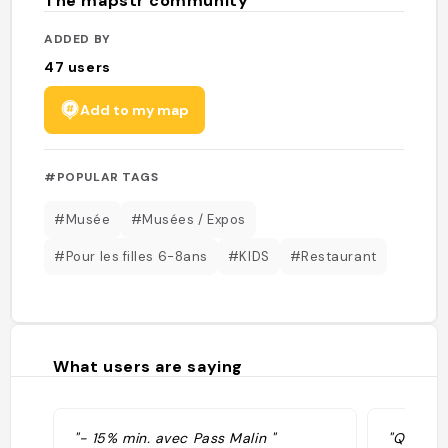
The mapstr community
ADDED BY
47
users
Add to my map
#POPULAR TAGS
#Musée
#Musées / Expos
#Pour les filles 6-8ans
#KIDS
#Restaurant
What users are saying
"- 15% min. avec Pass Malin "
"Quelqu