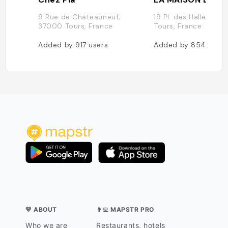
9 Rue de Châteauneuf,
19 Pl. des Halles, 37
37000 Tours, France
Tours, France
Added by
917
users
Added by
854
users
💛 ABOUT
👨‍💻 MAPSTR PRO
Who we are
Restaurants, hotels