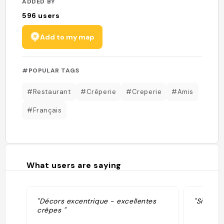
ADDED BY
596
users
Add to my map
#POPULAR TAGS
#Restaurant
#Crêperie
#Creperie
#Amis
#Français
What users are saying
"Décors excentrique - excellentes
"Simple 
crêpes "